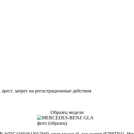
арест, запрет на регистрационные действия
Образец модели
WDC1569461J017669, цвет красный, гос.номер Н788ТР31. Имущ