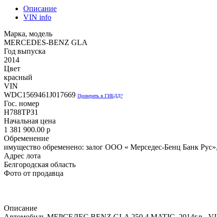
Описание
VIN info
Марка, модель
MERCEDES-BENZ GLA
Год выпуска
2014
Цвет
красный
VIN
WDC1569461J017669
Проверить в ГИБДД?
Гос. номер
Н788ТРЗ1
Начальная цена
1 381 900.00
p
Обременение
имущество обременено: залог ООО « Мерседес-Бенц Банк Рус», 
Адрес лота
Белгородская область
Фото от продавца
Описание
Автомобиль МЕРСЕДЕС BENZ GLA 250 4 MATIC, 2014г.в., VIN 