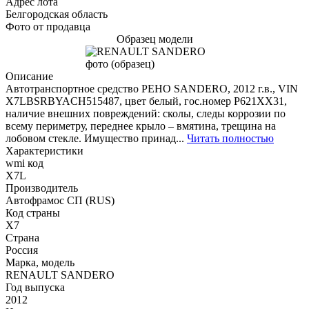
Адрес лота
Белгородская область
Фото от продавца
Образец модели
Описание
Автотранспортное средство РЕНО SANDERO, 2012 г.в., VIN
X7LBSRBYACH515487, цвет белый, гос.номер Р621ХХ31,
наличие внешних повреждений: сколы, следы коррозии по
всему периметру, переднее крыло – вмятина, трещина на
лобовом стекле. Имущество принад...
Читать полностью
Характеристики
wmi код
X7L
Производитель
Автофрамос СП (RUS)
Код страны
X7
Страна
Россия
Марка, модель
RENAULT SANDERO
Год выпуска
2012