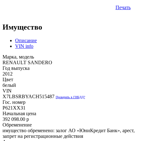
Печать
Имущество
Описание
VIN info
Марка, модель
RENAULT SANDERO
Год выпуска
2012
Цвет
белый
VIN
X7LBSRBYACH515487
Проверить в ГИБДД?
Гос. номер
Р621ХХЗ1
Начальная цена
392 098.00
p
Обременение
имущество обременено: залог АО «ЮниКредит Банк», арест,
запрет на регистрационные действия