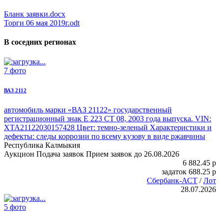
Бланк заявки.docx
Торги 06 мая 2019г.odt
В соседних регионах
7 фото
ВАЗ 2112
автомобиль марки «ВАЗ 21122»
государственный
регистрационный знак Е 223 СТ 08, 2003 года выпуска. VIN:
XTA21122030157428 Цвет: темно-зеленый Характеристики и
дефекты: следы коррозии по всему кузову в виде ржавчины
Республика Калмыкия
Аукцион
Подача заявок
Прием заявок до 26.08.2026
6 882.45
p
задаток
688.25
p
Сбербанк-АСТ
/
Лот
28.07.2026
5 фото