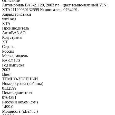
Описание
Автомобиль ВАЗ-21120, 2003 г.в., цвет темно-зеленый VIN:
XTA21120030132599 № двигателя 0764291.
Характеристики
wmi код
XTA
Производитель
АвтоВАЗ АО
Код страны
XT
Страна
Россия
Марка, модель
ВАЗ21120
Год выпуска
2003
Цвет
ТЕМНО-ЗЕЛЕНЫЙ
Номер кузова (кабины)
0132599
Номер двигателя
0764291
Рабочий объем (см³)
1499.0
Мощность (кВт/л.с.)