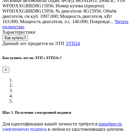
Легковые автомобили седан; ФОРД MONDEO; 2008г.в.; VIN
WF0DXXGBBD8G15956; Номер кузова (прицепа)
WF0DXXGBBD8G15956; № двигателя: 8G15956; Объём
двигателя, см куб. 1997.000; Мощность двигателя, кВт
103.000; Мощность двигателя, л.с. 140.000; Поврежде...
Читать
полностью
Характеристики
Как купить?
Данный лот продается на ЭТП
ЭТП24
Как купить лот на ЭТП «ЭТП24»?
×
Шаг 1. Получение электронной подписи
Для идентификации вашей личности требуется
приобрести
электронную подпись
в любом из удостоверяющих центров.