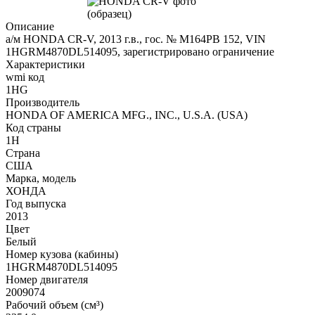
Описание
а/м HONDA CR-V, 2013 г.в., гос. № М164РВ 152, VIN
1HGRM4870DL514095, зарегистрировано ограничение
Характеристики
wmi код
1HG
Производитель
HONDA OF AMERIСA MFG., INC., U.S.A. (USA)
Код страны
1H
Страна
США
Марка, модель
ХОНДА
Год выпуска
2013
Цвет
Белый
Номер кузова (кабины)
1HGRM4870DL514095
Номер двигателя
2009074
Рабочий объем (см³)