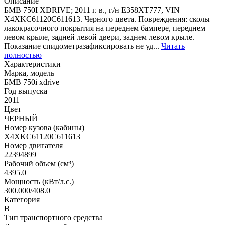
Описание
БМВ 750I XDRIVE; 2011 г. в., г/н Е358ХТ777, VIN
X4XKC61120C611613. Черного цвета. Повреждения: сколы
лакокрасочного покрытия на переднем бампере, переднем
левом крыле, задней левой двери, заднем левом крыле.
Показание спидометразафиксировать не уд...
Читать
полностью
Характеристики
Марка, модель
БМВ 750i xdrive
Год выпуска
2011
Цвет
ЧЕРНЫЙ
Номер кузова (кабины)
X4XKC61120C611613
Номер двигателя
22394899
Рабочий объем (см³)
4395.0
Мощность (кВт/л.с.)
300.000/408.0
Категория
В
Тип транспортного средства