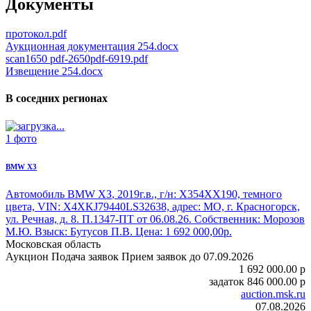
Документы
протокол.pdf
Аукционная документация 254.docx
scan1650 pdf-2650pdf-6919.pdf
Извещение 254.docx
В соседних регионах
1 фото
BMW X3
Автомобиль BMW ХЗ
, 2019г.в., г/н: Х354ХХ190, темного
цвета, VIN: X4XKJ79440LS32638, адрес: МО, г. Красногорск,
ул. Речная, д. 8. П.1347-ПТ от 06.08.26. Собственник: Морозов
М.Ю. Взыск: Бутусов П.В. Цена: 1 692 000,00р.
Московская область
Аукцион
Подача заявок
Прием заявок до 07.09.2026
1 692 000.00
p
задаток
846 000.00
p
auction.msk.ru
07.08.2026