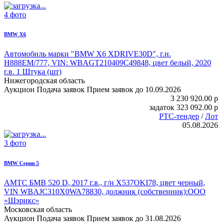
4 фото
BMW X6
Автомобиль марки "
BMW X6
XDRIVE30D", г.н.
Н888ЕМ/777, VIN: WBAGT210409C49848, цвет белый, 2020
г.в. 1 Штука (шт)
Нижегородская область
Аукцион
Подача заявок
Прием заявок до 10.09.2026
3 230 920.00
p
задаток
323 092.00
p
РТС-тендер
/
Лот
05.08.2026
3 фото
BMW Серии 5
АМТС БМВ 520 D
, 2017 г.в., г/н X537OKI78, цвет черный,
VIN WBAJC310X0WA78830, должник (собственник):ООО
«Шэрикс»
Московская область
Аукцион
Подача заявок
Прием заявок до 31.08.2026