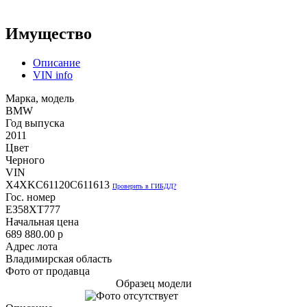
Имущество
Описание
VIN info
Марка, модель
BMW
Год выпуска
2011
Цвет
Черного
VIN
X4XKC61120C611613
Проверить в ГИБДД?
Гос. номер
ЕЗ58ХТ777
Начальная цена
689 880.00
p
Адрес лота
Владимирская область
Фото от продавца
Образец модели