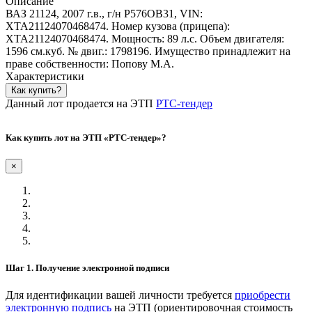
Описание
ВАЗ 21124, 2007 г.в., г/н Р576ОВ31, VIN:
XTA21124070468474. Номер кузова (прицепа):
XTA21124070468474. Мощность: 89 л.с. Объем двигателя:
1596 см.куб. № двиг.: 1798196. Имущество принадлежит на
праве собственности: Попову М.А.
Характеристики
Как купить?
Данный лот продается на ЭТП
РТС-тендер
Как купить лот на ЭТП «РТС-тендер»?
×
Шаг 1. Получение электронной подписи
Для идентификации вашей личности требуется
приобрести
электронную подпись
на ЭТП (ориентировочная стоимость