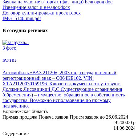
Заявка на участие в торгах (физ. лица) Белгород.doc
Извещение залог и незалог.docx
Договор купли-продажи проект.docx
IMG_5146-min.pdf
В соседних регионах
3 фото
ВАЗ 2112
Автомобиль «ВАЗ 21120»
, 2003 г.в., государственный
регистрационный знак – О364КЕ102, VIN:
XTA21120030159196. Ключи и документы отсутствуют.
Должник Лисовицкий Д.С.Существующие ограничения
(обременения) – имущество, обращенное в собственность
государства. Возможно использование по прямому
назначению.
Воронежская область
Прямая продажа
Подача заявок
Прием заявок до 26.06.2024
9 200.00
p
14.06.2024
Содержание